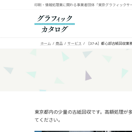
コ
ナ
印刷・情報処理業に関わる事業者団体「東京グラフィックサ
ン
ビ
テ
ゲ
ン
ー
ツ
シ
へ
ョ
ホーム
商品
サービス
［37-A］都心部古紙回収業
ス
ン
キ
に
ッ
移
プ
動
東京都内の少量の古紙回収です。高額処理が
てください。