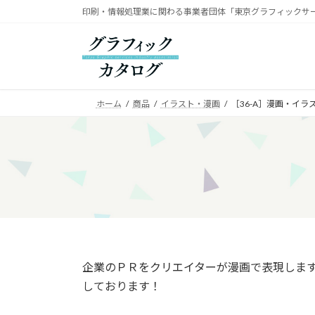
コ
ナ
印刷・情報処理業に関わる事業者団体「東京グラフィックサ
ン
ビ
テ
ゲ
ン
ー
ツ
シ
へ
ョ
ホーム
商品
イラスト・漫画
［36-A］漫画・イラ
ス
ン
キ
に
ッ
移
プ
動
企業のＰＲをクリエイターが漫画で表現しま
しております！