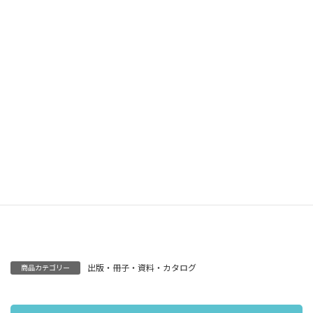
size
商品番号
備考
19-C
カスタマイズ可
出版・冊子・資料・カタログ
商品カテゴリー